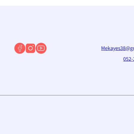
Mekayes38@g
052-